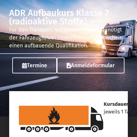
ADR Aufbaukurs Klasse 7
(radioaktive Stoffe)
Für den Transport radioaktiver Stoffe benötigt
der Fahrzeugführer zusätzlich zum ADR-Schein
einen aufbauende Qualifikation.
Termine
Anmeldeformular
Kursdauer:
jeweils 1 Tag