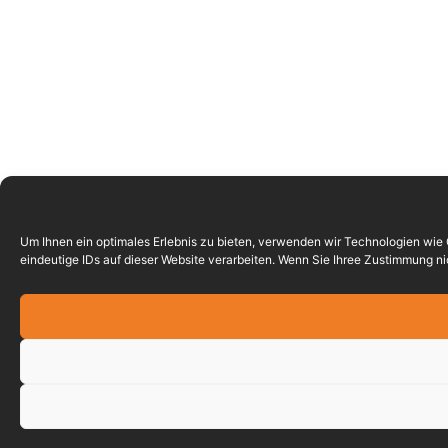
Um Ihnen ein optimales Erlebnis zu bieten, verwenden wir Technologien wie
eindeutige IDs auf dieser Website verarbeiten. Wenn Sie Ihree Zustimmung 