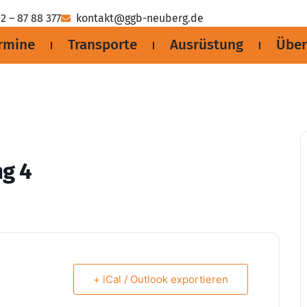
2 – 87 88 377
kontakt@ggb-neuberg.de
rmine
Transporte
Ausrüstung
Über
ng 4
+ iCal / Outlook exportieren