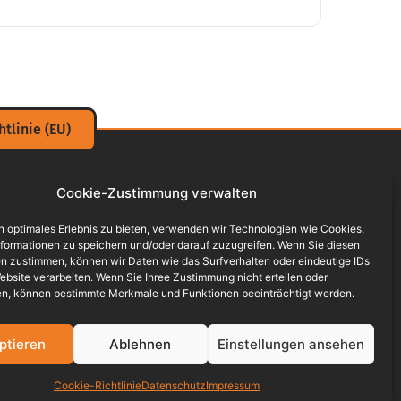
tlinie (EU)
Cookie-Zustimmung verwalten
rse
n optimales Erlebnis zu bieten, verwenden wir Technologien wie Cookies,
formationen zu speichern und/oder darauf zuzugreifen. Wenn Sie diesen
ufbaukurs Klasse 1 (explosive Stoffe)
n zustimmen, können wir Daten wie das Surfverhalten oder eindeutige IDs
ebsite verarbeiten. Wenn Sie Ihree Zustimmung nicht erteilen oder
ufbaukurs Klasse 7 (radioaktive Stoffe)
n, können bestimmte Merkmale und Funktionen beeinträchtigt werden.
efahrgutbeauftragter VT Straße, Schiene, See
ptieren
Ablehnen
Einstellungen ansehen
ndustriemeister (Fachrichtung Kraftverkehr,
ogistik, Chemie und Metall)
Cookie-Richtlinie
Datenschutz
Impressum