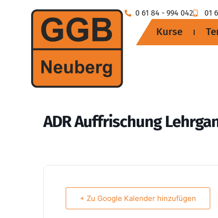
0 61 84 - 994 042
01 6
Kurse
Te
ADR Auffrischung Lehrga
+ Zu Google Kalender hinzufügen