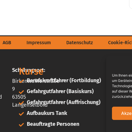
AGB
Impressum
Datenschutz
Cookie-Rich
Kurse
Ku
Schulungsort:
Um Ihnen ei
Berufskraftfahrer (Fortbildung)
Birkenweiherstraße
um Gerätein
A
Technologie
9
Gefahrgutfahrer (Basiskurs)
auf dieser W
A
d
63505
zurückziehe
Gefahrgutfahrer (Auffrischung)
G
Langenselbold
Aufbaukurs Tank
Akze
I
L
Beauftragte Personen