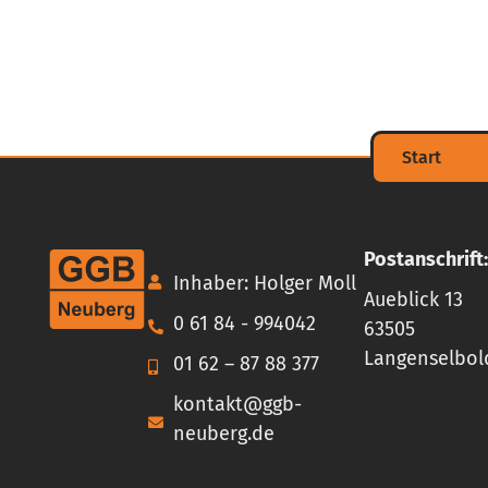
Start
Postanschrift:
Inhaber: Holger Moll
Aueblick 13
0 61 84 - 994042
63505
Langenselbol
01 62 – 87 88 377
kontakt@ggb-
neuberg.de