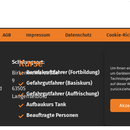
AGB
Impressum
Datenschutz
Cookie-Rich
Kurse
Ku
Schulungsort:
Um Ihnen ei
Berufskraftfahrer (Fortbildung)
Birkenweiherstraße
A
um Gerätein
Technologie
9
Gefahrgutfahrer (Basiskurs)
A
auf dieser W
d
63505
zurückziehe
Gefahrgutfahrer (Auffrischung)
G
Langenselbold
Aufbaukurs Tank
Akze
I
L
Beauftragte Personen