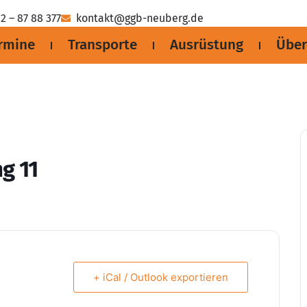
2 – 87 88 377
kontakt@ggb-neuberg.de
rmine
Transporte
Ausrüstung
Über
g 11
+ iCal / Outlook exportieren