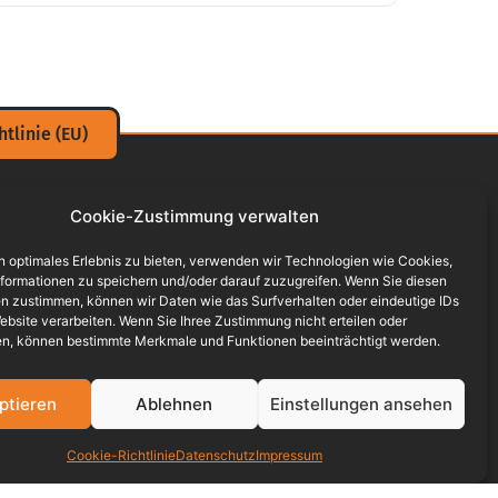
tlinie (EU)
Cookie-Zustimmung verwalten
rse
n optimales Erlebnis zu bieten, verwenden wir Technologien wie Cookies,
ufbaukurs Klasse 1 (explosive Stoffe)
formationen zu speichern und/oder darauf zuzugreifen. Wenn Sie diesen
n zustimmen, können wir Daten wie das Surfverhalten oder eindeutige IDs
ufbaukurs Klasse 7 (radioaktive Stoffe)
ebsite verarbeiten. Wenn Sie Ihree Zustimmung nicht erteilen oder
n, können bestimmte Merkmale und Funktionen beeinträchtigt werden.
efahrgutbeauftragter VT Straße, Schiene, See
ptieren
Ablehnen
Einstellungen ansehen
ndustriemeister (Fachrichtung Kraftverkehr,
ogistik, Chemie und Metall)
Cookie-Richtlinie
Datenschutz
Impressum