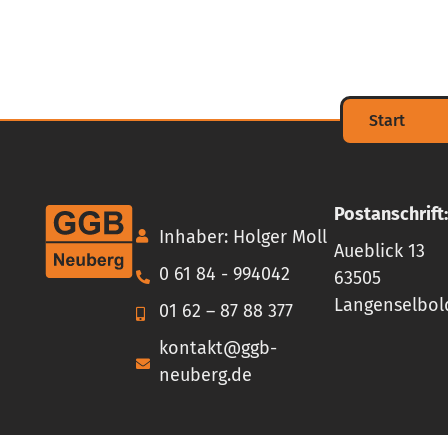
Start
Postanschrift:
Inhaber: Holger Moll
Aueblick 13
0 61 84 - 994042
63505
Langenselbol
01 62 – 87 88 377
kontakt@ggb-
neuberg.de