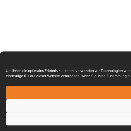
Um Ihnen ein optimales Erlebnis zu bieten, verwenden wir Technologien wie
eindeutige IDs auf dieser Website verarbeiten. Wenn Sie Ihree Zustimmung 