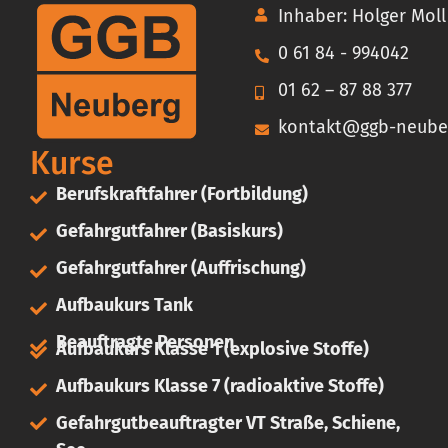
Inhaber: Holger Moll
0 61 84 - 994042
01 62 – 87 88 377
kontakt@ggb-neube
Kurse
Berufskraftfahrer (Fortbildung)
Gefahrgutfahrer (Basiskurs)
Gefahrgutfahrer (Auffrischung)
Aufbaukurs Tank
Beauftragte Personen
Aufbaukurs Klasse 1 (explosive Stoffe)
Aufbaukurs Klasse 7 (radioaktive Stoffe)
Gefahrgutbeauftragter VT Straße, Schiene,