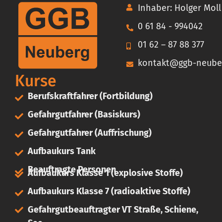
Inhaber: Holger Moll
0 61 84 - 994042
01 62 – 87 88 377
kontakt@ggb-neube
Kurse
Berufskraftfahrer (Fortbildung)
Gefahrgutfahrer (Basiskurs)
Gefahrgutfahrer (Auffrischung)
Aufbaukurs Tank
Beauftragte Personen
Aufbaukurs Klasse 1 (explosive Stoffe)
Aufbaukurs Klasse 7 (radioaktive Stoffe)
Gefahrgutbeauftragter VT Straße, Schiene,