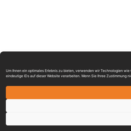
Um Ihnen ein optimales Erlebnis zu bieten, verwenden wir Technologien wie
eindeutige IDs auf dieser Website verarbeiten. Wenn Sie Ihree Zustimmung 