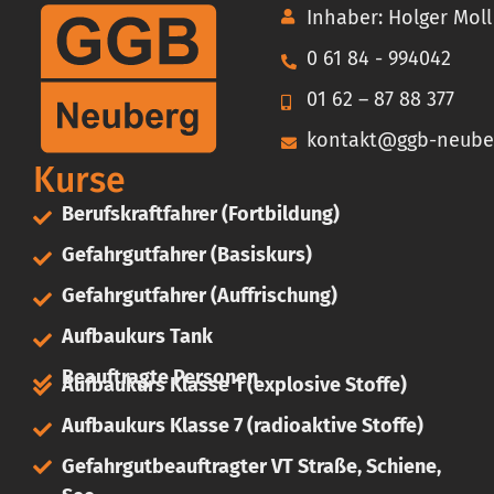
Inhaber: Holger Moll
0 61 84 - 994042
01 62 – 87 88 377
kontakt@ggb-neube
Kurse
Berufskraftfahrer (Fortbildung)
Gefahrgutfahrer (Basiskurs)
Gefahrgutfahrer (Auffrischung)
Aufbaukurs Tank
Beauftragte Personen
Aufbaukurs Klasse 1 (explosive Stoffe)
Aufbaukurs Klasse 7 (radioaktive Stoffe)
Gefahrgutbeauftragter VT Straße, Schiene,