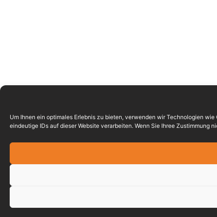
Um Ihnen ein optimales Erlebnis zu bieten, verwenden wir Technologien wie
eindeutige IDs auf dieser Website verarbeiten. Wenn Sie Ihree Zustimmung 