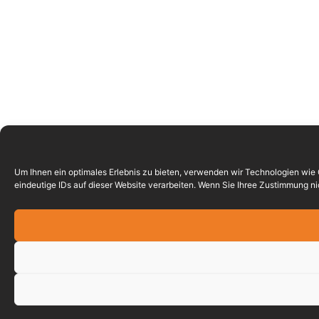
Um Ihnen ein optimales Erlebnis zu bieten, verwenden wir Technologien wie
eindeutige IDs auf dieser Website verarbeiten. Wenn Sie Ihree Zustimmung 