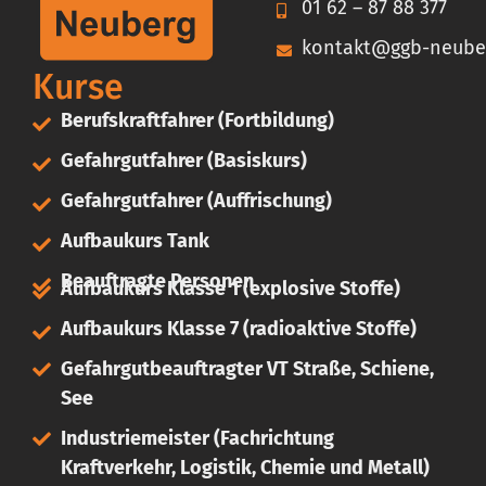
01 62 – 87 88 377
kontakt@ggb-neube
Kurse
Berufskraftfahrer (Fortbildung)
Gefahrgutfahrer (Basiskurs)
Gefahrgutfahrer (Auffrischung)
Aufbaukurs Tank
Beauftragte Personen
Aufbaukurs Klasse 1 (explosive Stoffe)
Aufbaukurs Klasse 7 (radioaktive Stoffe)
Gefahrgutbeauftragter VT Straße, Schiene,
See
Industriemeister (Fachrichtung
Kraftverkehr, Logistik, Chemie und Metall)