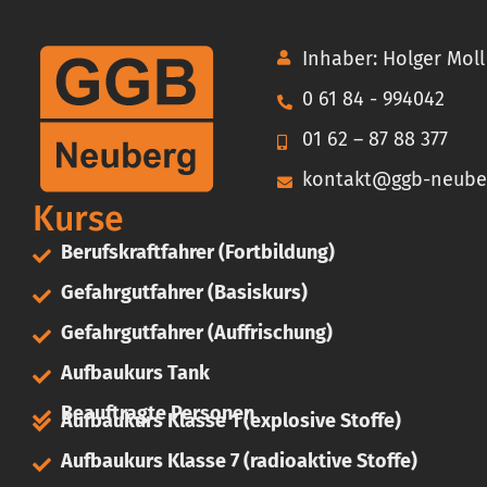
Inhaber: Holger Moll
0 61 84 - 994042
01 62 – 87 88 377
kontakt@ggb-neube
Kurse
Berufskraftfahrer (Fortbildung)
Gefahrgutfahrer (Basiskurs)
Gefahrgutfahrer (Auffrischung)
Aufbaukurs Tank
Beauftragte Personen
Aufbaukurs Klasse 1 (explosive Stoffe)
Aufbaukurs Klasse 7 (radioaktive Stoffe)