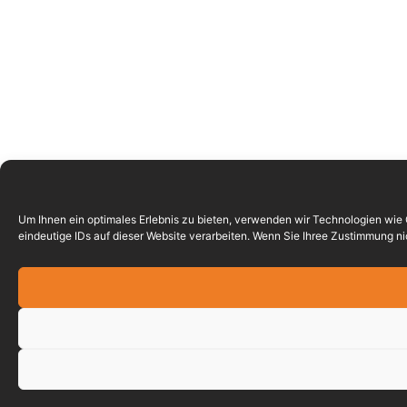
Um Ihnen ein optimales Erlebnis zu bieten, verwenden wir Technologien wie
eindeutige IDs auf dieser Website verarbeiten. Wenn Sie Ihree Zustimmung 